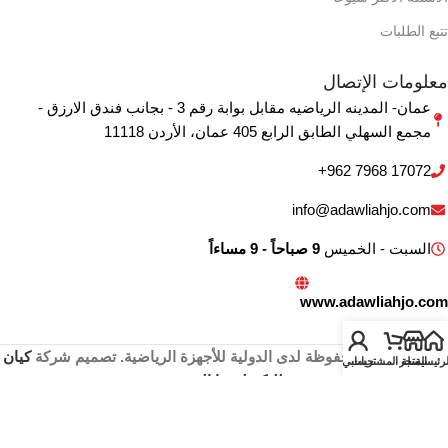
تتبع الطلبات
معلومات الإتصال
عمان- المدينه الرياضيه مقابل بوابة رقم 3 - بجانب فندق الارزق -
مجمع السهلي الطابق الرابع 405 ‏عمان‏، ‏الأردن‏ 11118
+962 7968 17072
info@adawliahjo.com
السبت - الخميس
9 صباحاً - 9 مساءاً
www.adawliahjo.com
جميع الحقوق محفوظة لدى الدولية للأجهزة الرياضية. تصميم شركة
كيان
لرئيسية
المتجر
سلة المشتريات
حسابي
للتكنولوجيا الرقمية