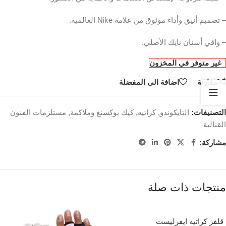
– تصميم أنيق وأداء موثوق من علامة Nike العالمية.
– واقي أسنان نايك الأصلي.
غير متوفر في المخزون
مقارنة
اضافة الى المفضلة
التصنيفات:
التايكوندو
,
كراتيه
,
كيك بوكسنغ وملاكمة
,
مستلزمات الفنون
القتالية
مشاركة:
منتجات ذات صلة
قلفز كراتيه ايفرليست