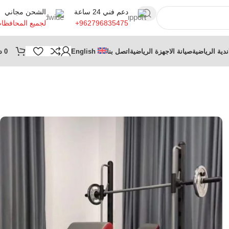
دعم فني 24 ساعة
الشحن مجاني
+962796835475
لجميع المحافظا
ندية الرياضية
صيانة الاجهزة الرياضية
اتصل بنا
English
0
د