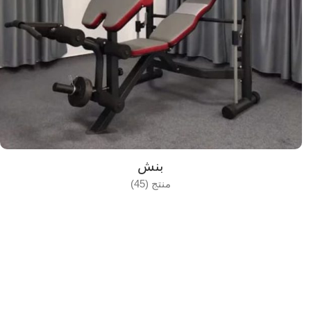
بنش
منتج (45)