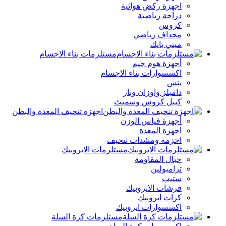
اجهزة ركض هوائية
دراجة رياضية
كروس
مجذاف رياضي
ميني بايك
مستلزمات بناء الاجسام
أجهزة هوم جيم
اكسسوارات بناء الاجسام
بنش
دامبلز واوزان وبار
كيبل كروس وسميث
اجهزة تنحيف المعدة والبطن
أجهزة قياس الوزن
اجهزة المعدة
احزمة ومشدات تنحيف
مستلزمات الايروبيك
حبال المقاومة
ترامبولين
ستيب
فرشات الايروبيك
كرات ايروبيك
اكسسوارات ايروبيك
مستلزمات كرة السلة