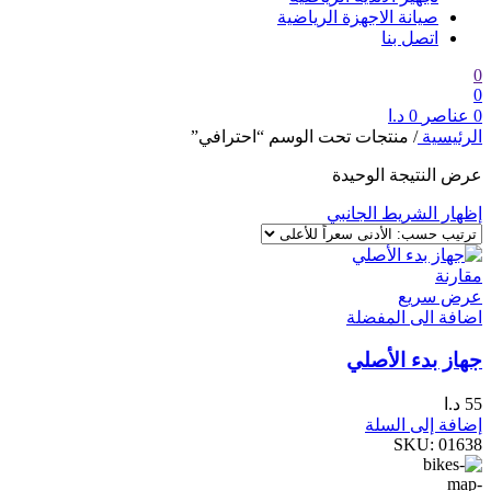
صيانة الاجهزة الرياضية
اتصل بنا
0
0
0
عناصر
0
د.ا
الرئيسية
/
منتجات تحت الوسم “احترافي”
عرض النتيجة الوحيدة
إظهار الشريط الجانبي
مقارنة
عرض سريع
اضافة الى المفضلة
جهاز بدء الأصلي
55
د.ا
إضافة إلى السلة
SKU:
01638