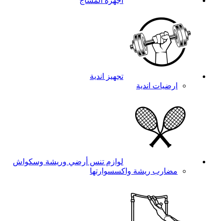
اجهزة المساج
تجهيز اندية
ارضيات اندية
لوازم تنس أرضي وريشة وسكواش
مضارب ريشة واكسسوارتها