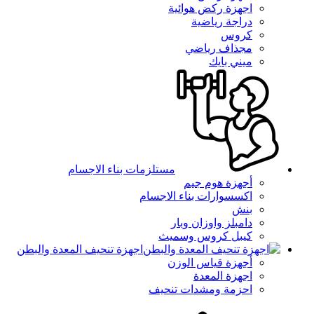
اجهزة ركض هوائية
دراجة رياضية
كروس
مجذاف رياضي
ميني بايك
مستلزمات بناء الاجسام
أجهزة هوم جيم
اكسسوارات بناء الاجسام
بنش
دامبلز واوزان وبار
كيبل كروس وسميث
اجهزة تنحيف المعدة والبطن
أجهزة قياس الوزن
اجهزة المعدة
احزمة ومشدات تنحيف