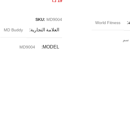
19
د.ا
إضافة إلى السلة
SKU:
MD9004
ة
World Fitness
العلامة التجارية
MD Buddy
MODEL
MD9004
لصين
المقاس
180(L)x60(W)x1.25(T)cm
الخامة
مطاط عالي الجودة NBR
بلد المنشأ
الصين