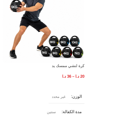
كرة لنشي ممسك يد
20
د.ا
–
36
د.ا
تحديد أحد الخيارات
الوزن
غير محدد
مدة الكفالة
سنتين