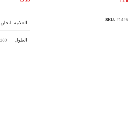
6
د.ا
إضافة إلى السلة
إضافة إلى السلة
SKU:
21425
العلامة التجاري
الطول
180 سم
بلد المنشأ
ا