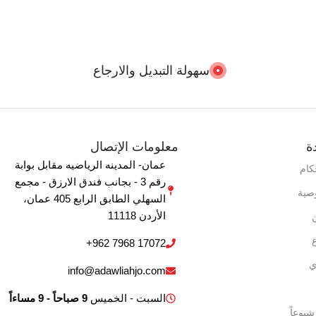
الوزن
10 كغم
,
2 كغم
,
3 كغم
,
4 كغم
,
5 كغم
,
6 كغم
,
7
سهولة التبديل والارجاع
كغم
,
8 كغم
,
9 كغم
بلد المنشأ
الصين
ة
معلومات الإتصال
عمان- المدينه الرياضيه مقابل بوابة
كام
رقم 3 - بجانب فندق الارزق - مجمع
صية
السهلي الطابق الرابع 405 ‏عمان‏،
‏الأردن‏ 11118
+962 7968 17072
ي
info@adawliahjo.com
السبت - الخميس
9 صباحاً - 9 مساءاً
شيوعاً