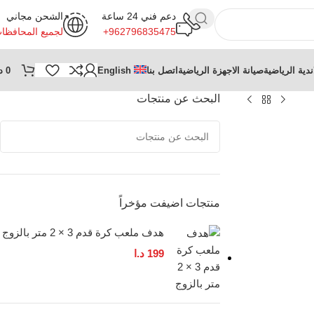
دعم فني 24 ساعة
الشحن مجاني
+962796835475
لجميع المحافظا
ندية الرياضية
صيانة الاجهزة الرياضية
اتصل بنا
English
0
د
البحث عن منتجات
منتجات اضيفت مؤخراً
هدف ملعب كرة قدم 3 × 2 متر بالزوج
199
د.ا