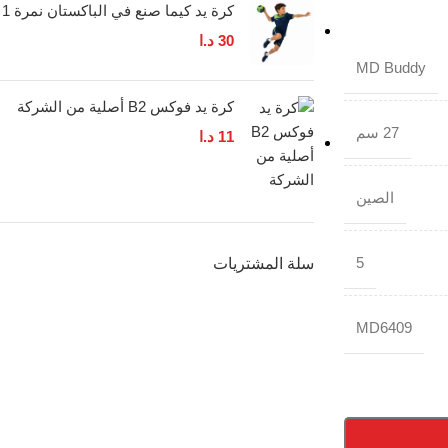
كرة يد كيما صنع في الباكستان نمرة 1
30
د.ا
MD Buddy
كرة يد فوكس B2 أصلية من الشركة
27 سم
11
د.ا
الصين
5
سلة المشتريات
MD6409