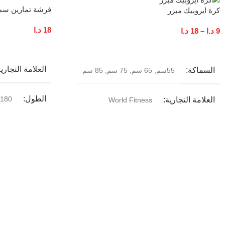
فرشة تمارين سماكة 
كرة ايروبيك مبزر
18
د.ا
9
د.ا
–
18
د.ا
إضافة إلى السلة
تحديد أحد الخيارات
العلامة التجاري
السماكة
55سم
,
65 سم
,
75 سم
,
85 سم
الطول
180 سم
العلامة التجارية
World Fitness
بلد المنشأ
ا
MAXIMUM USER WEIGHT
150 كغم
اللون
ازرق – احمر – سكني – زهري ويمكن اختيار اللون
في خانة الملاحظات عند اتمام الطلب
بلد المنشأ
الصين