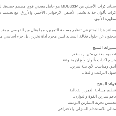
ستاند كرات الأصلي من MDBuddy هو حامل معدن
كرات بألوان جذابة تشمل الأصفر، الأرجواني، الأحمر، والأزرق، مع تصميم 
مظهره الأنيق.
يساعد هذا المنتج في تنظيم مساحة التمرين، مما يقلل من الفوضى ويوفر وقتًا
يبحثون عن حلول فعّالة. الستاند ليس مجرد أداة تخزين، بل جزء أساسي م
مميزات المنتج
تصميم معدني متين ومستقر.
يتسع لكرات بألوان وأوزان متنوعة.
أنيق ومناسب لأي بيئة تمرين.
سهل التركيب والنقل.
فوائد المنتج
تنظيم مساحة التمرين بفعالية.
دعم تمارين القوة والتوازن.
تحسين تجربة التمارين اليومية.
مثالي للاستخدام المنزلي والاحترافي.