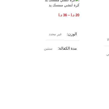
كرة لنشي ممسك يد
20
د.ا
–
36
د.ا
تحديد أحد الخيارات
الوزن
غير محدد
W
مدة الكفالة
سنتين
ي
الوزن
10 كغم
,
2 كغم
,
3 كغم
,
4 كغم
,
5 كغم
,
6 كغم
,
7
كغم
,
8 كغم
,
9 كغم
بلد المنشأ
الصين