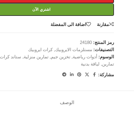
اشتري الآن
مقارنة
اضافة الى المفضلة
رمز المنتج:
24180
التصنيفات:
مستلزمات الايروبيك
,
كرات ايروبيك
الوسوم:
أدوات رياضية
,
تخزين جيم
,
تمارين منزلية
,
ستاند كرات 
تمارين
,
لياقة بدنية
مشاركة:
الوصف