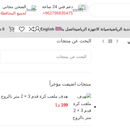
دعم فني 24 ساعة
الشحن مجاني
+962796835475
لجميع المحافظا
ندية الرياضية
صيانة الاجهزة الرياضية
اتصل بنا
English
0
د
البحث عن منتجات
ي
منتجات اضيفت مؤخراً
هدف ملعب كرة قدم 3 × 2 متر بالزوج
199
د.ا