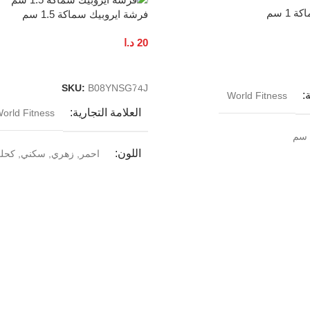
1 سم
فرشة ايروبيك سماكة 1.5 سم
20
د.ا
إضافة إلى السلة
SKU:
B08YNSG74J
ة
World Fitness
العلامة التجارية
orld Fitness
اللون
احمر
,
زهري
,
سكني
,
كحل
لصين
الطول
180 سم
بلد المنشأ
الصين