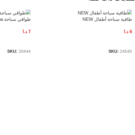
طاقية سباحة أطفال NEW
طواقي سباحة Arena عريض
6
د.ا
7
د.ا
إضافة إلى السلة
إضافة إلى السلة
SKU:
20444
SKU:
24540