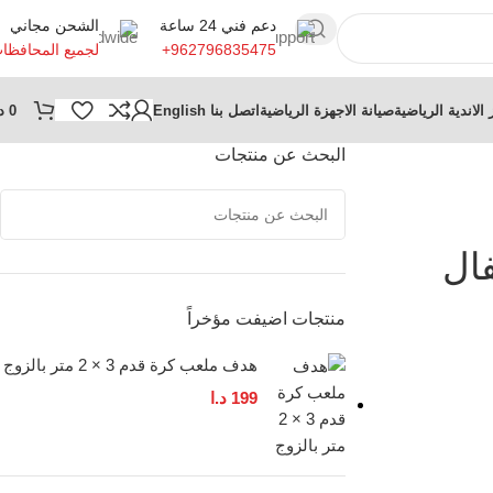
دعم فني 24 ساعة
الشحن مجاني
+962796835475
لجميع المحافظا
 الاندية الرياضية
صيانة الاجهزة الرياضية
اتصل بنا
English
0
د
البحث عن منتجات
فال
منتجات اضيفت مؤخراً
هدف ملعب كرة قدم 3 × 2 متر بالزوج
199
د.ا