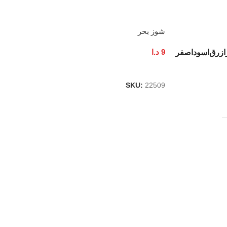
شوز بحر
9
د.ا
ازرق
اسود
اصفر
إضافة إلى السلة
SKU:
22509