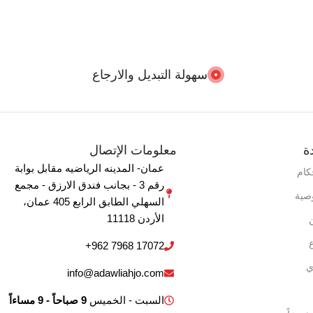
سهولة التبديل والارجاع
ة
معلومات الإتصال
عمان- المدينه الرياضيه مقابل بوابة
كام
رقم 3 - بجانب فندق الارزق - مجمع
صية
السهلي الطابق الرابع 405 ‏عمان‏،
‏الأردن‏ 11118
+962 7968 17072
ي
info@adawliahjo.com
السبت - الخميس
9 صباحاً - 9 مساءاً