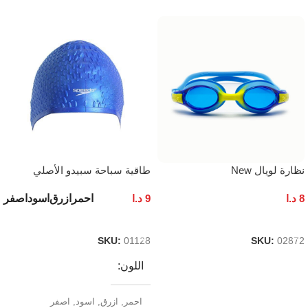
نظارة لويال New
طاقية سباحة سبيدو الأصلي
احمر
ازرق
اسود
اصفر
8
د.ا
9
د.ا
إضافة إلى السلة
تحديد أحد الخيارات
SKU:
01128
SKU:
02872
اللون
احمر
,
ازرق
,
اسود
,
اصفر