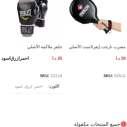
مضرب تارجت إيفرلاست الأصلي
جلفز ملاكمة الأصلي
احمر
ازرق
اسود
20
د.ا
25
د.ا
إضافة إلى السلة
تحديد أحد الخيارات
SKU:
22218
SKU:
02506
اللون
احمر
,
ازرق
,
اسود
جميع المنتجات مكفولة