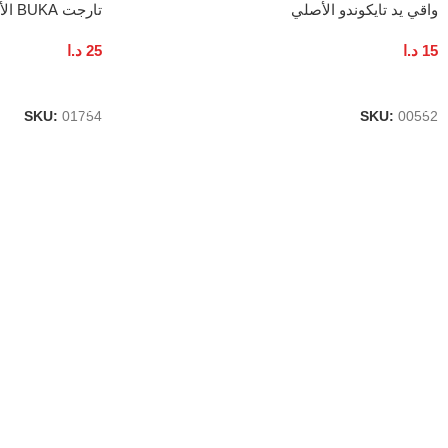
واقي يد تايكوندو الأصلي
تارجت BUKA الأصلي
15
د.ا
25
د.ا
إضافة إلى السلة
إضافة إلى السلة
SKU:
01754
SKU:
00552