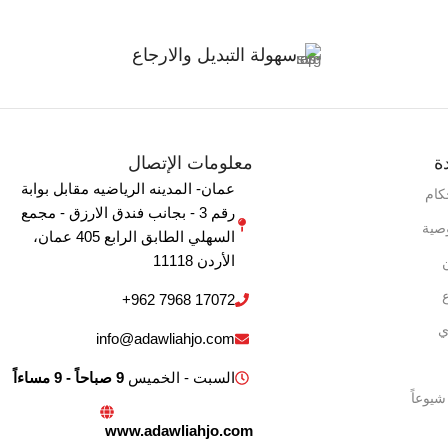
سهولة التبديل والارجاع
ة
معلومات الإتصال
عمان- المدينه الرياضيه مقابل بوابة
كام
رقم 3 - بجانب فندق الارزق - مجمع
صية
السهلي الطابق الرابع 405 ‏عمان‏،
‏الأردن‏ 11118
+962 7968 17072
ي
info@adawliahjo.com
السبت - الخميس
9 صباحاً - 9 مساءاً
شيوعاً
www.adawliahjo.com