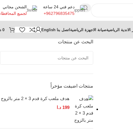
دعم فني 24 ساعة
الشحن مجاني
+962796835475
لجميع المحافظا
 الاندية الرياضية
صيانة الاجهزة الرياضية
اتصل بنا
English
0
د
البحث عن منتجات
منتجات اضيفت مؤخراً
هدف ملعب كرة قدم 3 × 2 متر بالزوج
199
د.ا