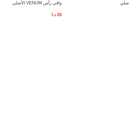
واقي رأس VENUM الأصلي
25
د.ا
إضافة إلى السلة