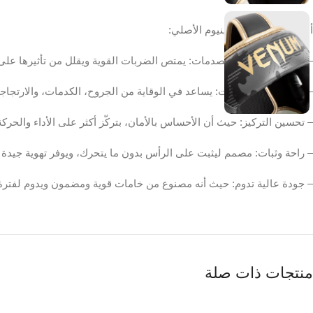
أهمية واقي الرأس فينيوم الأصلي:
– حماية الرأس من الصدمات: يمتص الضربات القوية ويقلل من تأثيرها على الرأ
– تقليل خطر الإصابات: يساعد في الوقاية من الجروح، الكدمات، والارتجاجا
– تحسين التركيز: حيث أن الأحساس بالأمان، بتركّز أكثر على الأداء والحر
– راحة وثبات: مصمم ليثبت على الرأس بدون ما يتحرك، ويوفر تهوية جيدة 
– جودة عالية تدوم: حيث أنه مصنوع من خامات قوية ومضمون ويدوم لفترة
منتجات ذات صلة