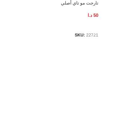
تارجت مو تاي أصلي
50
د.ا
إضافة إلى السلة
SKU:
22721