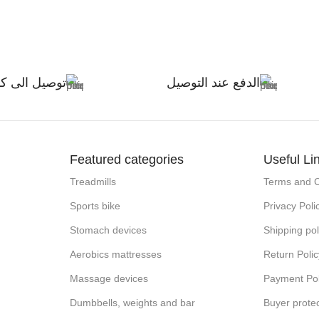
الدفع عند التوصيل
توصيل الى ك
Featured categories
Useful Li
Treadmills
Terms and C
Sports bike
Privacy Poli
Stomach devices
Shipping pol
Aerobics mattresses
Return Polic
Massage devices
Payment Pol
Dumbbells, weights and bar
Buyer prote