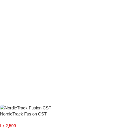
NordicTrack Fusion CST
د.ا
2,500