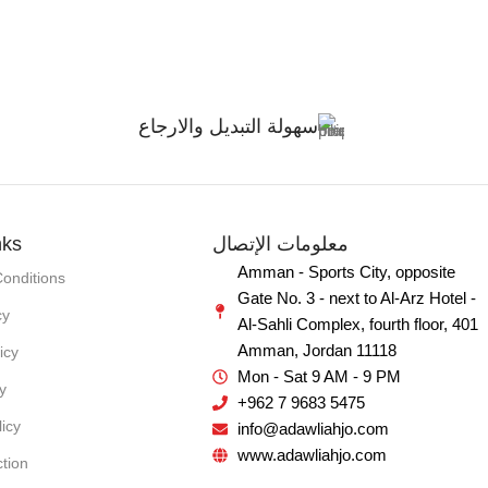
سهولة التبديل والارجاع
nks
معلومات الإتصال
Amman - Sports City, opposite
onditions
Gate No. 3 - next to Al-Arz Hotel -
cy
Al-Sahli Complex, fourth floor, 401
Amman, Jordan 11118
icy
Mon - Sat 9 AM - 9 PM
y
+962 7 9683 5475
icy
info@adawliahjo.com
www.adawliahjo.com
ction