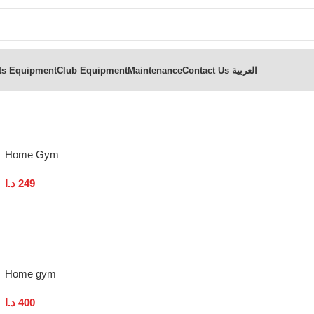
ts Equipment
Club Equipment
Maintenance
Contact Us
العربية
Home Gym
د.ا
249
Add To Cart
Home gym
د.ا
400