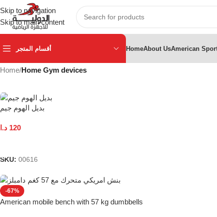
Skip to navigation
Skip to main content
أقسام المتجر
Home
About Us
American Spor
Home
/
Home Gym devices
بديل الهوم جيم
د.ا
120
Add To Cart
SKU:
00616
-67%
American mobile bench with 57 kg dumbbells