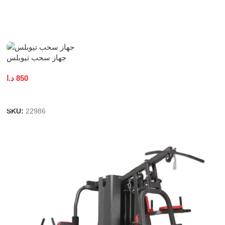
Add To Cart
جهاز سحب تيوبلس
د.ا
850
Add To Cart
SKU:
22986