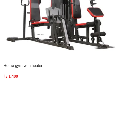
Home gym with heater
د.ا
1,400
Add To Cart