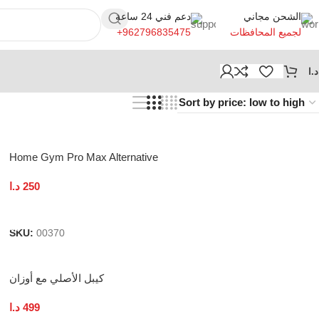
الشحن مجاني
دعم فني 24 ساعة
+962796835475
لجميع المحافظات
د.ا
Home Gym Pro Max Alternative
د.ا
250
Add To Cart
SKU:
00370
كيبل الأصلي مع أوزان
د.ا
499