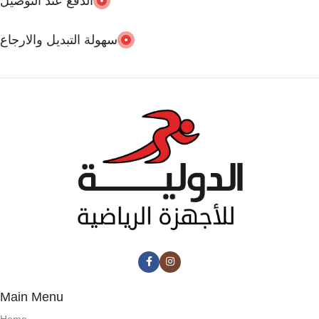
الدفع عند التوصيل
150 KG
سهولة التبديل والارجاع
اللون
ازرق – احمر – سكني – زهري
ويمكن اختيار اللون في خانة
الملاحظات عند اتمام الطلب
بلد المنشأ
China
Main Menu
Home