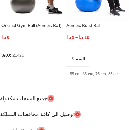
Original Gym Ball (Aerobic Ball)
Aerobic Burst Ball
د.ا
6
د.ا
9
–
د.ا
18
Add To Cart
Select Options
SKU:
21425
السماكة
55 cm
,
65 cm
,
75 cm
,
85 cm
العلامة التجارية
جميع المنتجات مكفولة
World Fitness
توصيل الى كافة محافظات المملكة
اقصى وزن للمستخدم