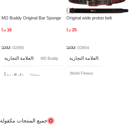
MD Buddy Original Bar Sponge
Original wide proton belt
د.ا
16
د.ا
25
Add To Cart
Add To Cart
SKU:
02065
SKU:
02854
العلامة التجارية
العلامة التجارية
MD Buddy
World Fitness
بلد المنشأ
China
مدة الكفالة
1 year
اللون
اسود
بلد المنشأ
China
جميع المنتجات مكفولة
اللون
اسود