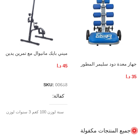
ميني بايك مانيوال مع تمرين يدين
جهاز معدة دود سليمر المطور
45
د.ا
إضافة إلى السلة
35
د.ا
SKU:
00688
إضافة إلى السلة
كفالة
سنة لوزن 100 كغم 3 سنوات لوزن
130 كغم
جميع المنتجات مكفولة
لوزن 130 كغم