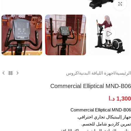
انقر للتكبير
الرئيسية
/
اجهزة اللياقة البدنية
/
كروس
Commercial Elliptical MND-B06
1,300
د.ا
Commercial Elliptical MND-B06
جهاز إليبتيكال تجاري احترافي.
تمرين كارديو شامل للجسم.
مناسب للنوادي الرياضية ومراكز اللياقة.